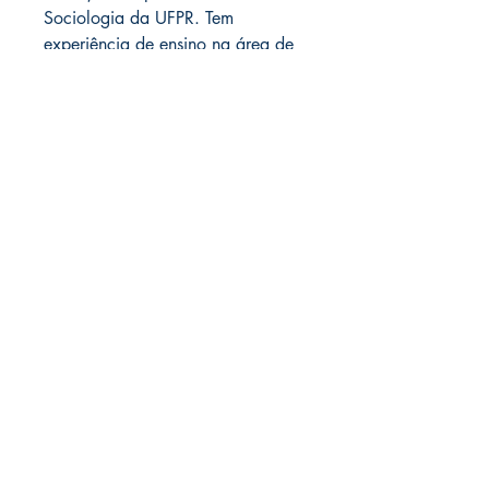
Sociologia da UFPR. Tem
experiência de ensino na área de
sociologia clássica e
contemporânea, metodologia da
pesquisa e epistemologia no curso
de graduação em Ciências Sociais
e na pós-gradua ção de
Sociologia da Universidade
Federal do Paraná.
Títulos
semelhantes