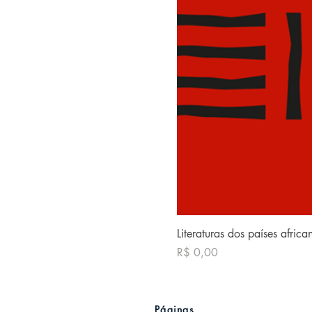
Literaturas dos países afric
Preço
R$ 0,00
Páginas