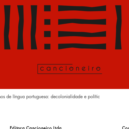
Visualização rápida
anos de língua portuguesa: decolonialidade e polític
Editora Cancioneiro Ltda.
Con