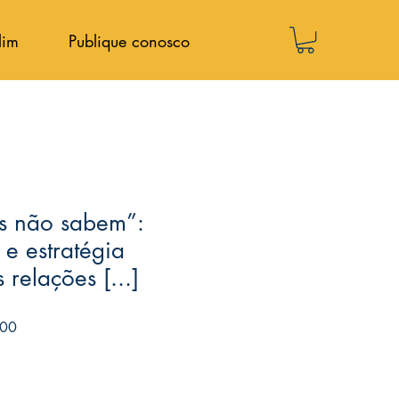
lim
Publique conosco
s não sabem”:
e estratégia
 relações [...]
Preço
,00
promocional