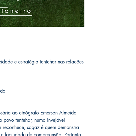
dade e estratégia tentehar nas relações
ida
ssária ao etnógrafo Emerson Almeida
o povo tentehar, numa invejável
e reconhece, sagaz é quem demonstra
o e facilidade de compreensão. Portanto,