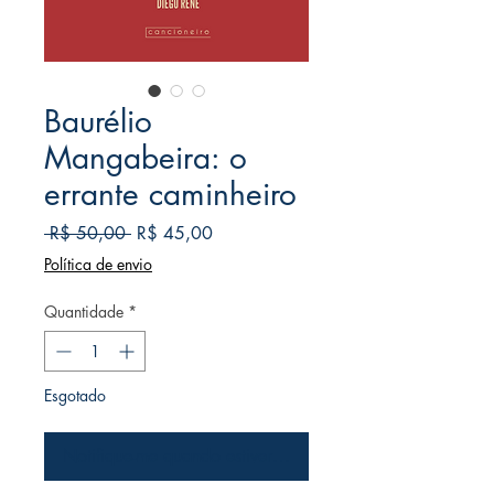
Baurélio
Mangabeira: o
errante caminheiro
Preço
Preço
 R$ 50,00 
R$ 45,00
normal
promocional
Política de envio
Quantidade
*
Esgotado
Notifique-me quando estiver disponível