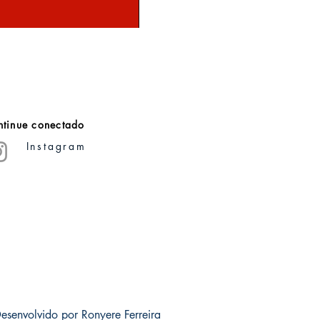
Exercícios do fazer História: ensaios 
Preço
R$ 0,00
tinue conectado
Instagram
esenvolvido por Ronyere Ferreira