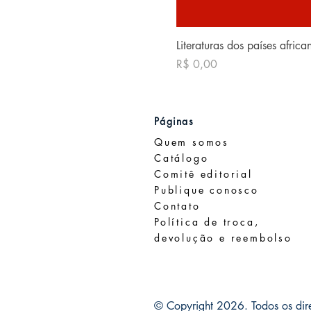
Literaturas dos países afric
Preço
R$ 0,00
Páginas
Quem somos
Catálogo
Comitê editorial
Publique conosco
Contato
Política de troca,
devolução e reembolso
© Copyright 2026. Todos os dire