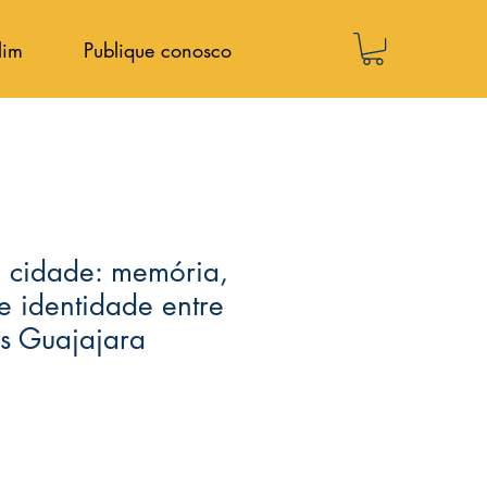
lim
Publique conosco
a cidade: memória,
 identidade entre
s Guajajara