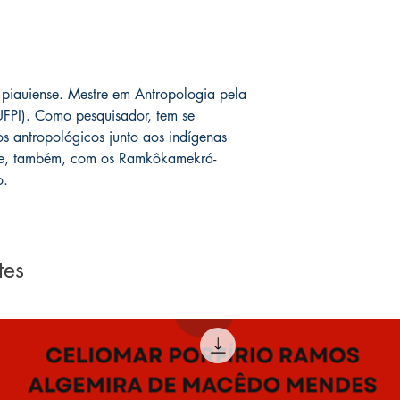
r piauiense. Mestre em Antropologia pela
UFPI). Como pesquisador, tem se
hos
antropológicos junto aos indígenas
nte, também, com os
Ramkôkamekrá-
o.
tes