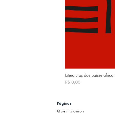
Literaturas dos países afric
Preço
R$ 0,00
Páginas
Quem somos