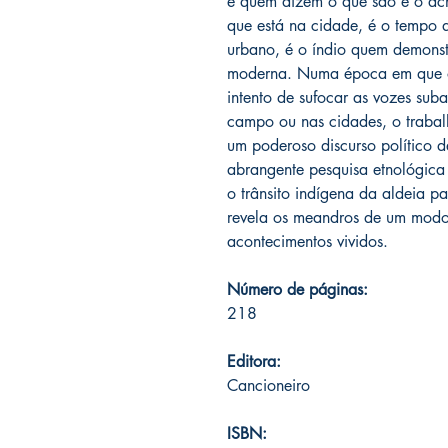
é quem dizem o que são e o ac
que está na cidade, é o tempo 
urbano, é o índio quem demonst
moderna. Numa época em que o 
intento de sufocar as vozes subal
campo ou nas cidades, o trabalh
um poderoso discurso político d
abrangente pesquisa etnológica
o trânsito indígena da aldeia p
revela os meandros de um modo 
acontecimentos vividos.
Número de páginas:
218
Editora:
Cancioneiro
ISBN: