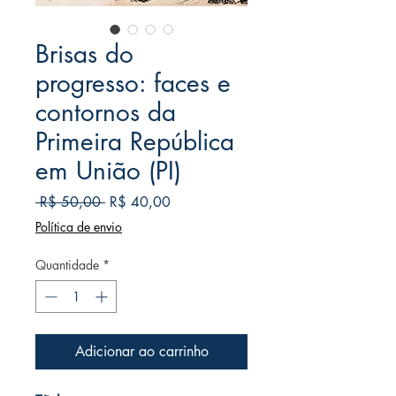
Brisas do
progresso: faces e
contornos da
Primeira República
em União (PI)
Preço
Preço
 R$ 50,00 
R$ 40,00
normal
promocional
Política de envio
Quantidade
*
Adicionar ao carrinho