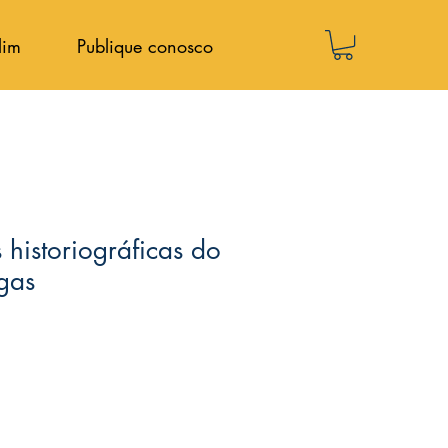
lim
Publique conosco
 historiográficas do
gas