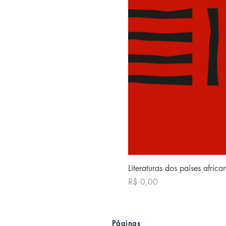
Literaturas dos países afric
Preço
R$ 0,00
Páginas