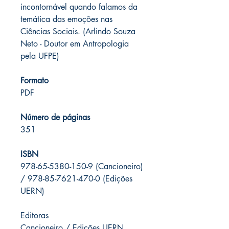
incontornável quando falamos da
temática das emoções nas
Ciências Sociais. (
Arlindo Souza
Neto -
Doutor em Antropologia
pela UFPE)
Formato
PDF
Número de páginas
351
ISBN
978-65-5380-150-9 (Cancioneiro)
/ 978-85-7621-470-0 (Edições
UERN)
Editoras
Cancioneiro / Edições UERN