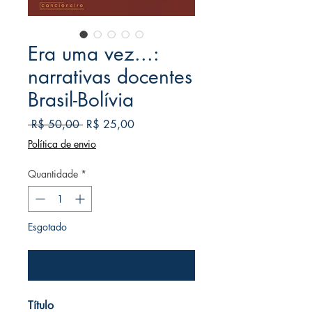
Era uma vez...:
narrativas docentes
Brasil-Bolívia
Preço
Preço
 R$ 50,00 
R$ 25,00
normal
promocional
Política de envio
Quantidade
*
Esgotado
Notifique-me quando estiver disponível
Título