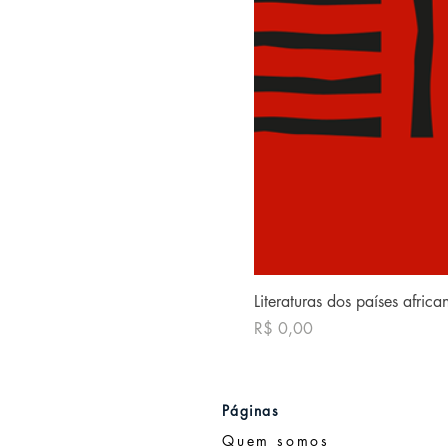
Literaturas dos países afric
Preço
R$ 0,00
Páginas
Quem somos