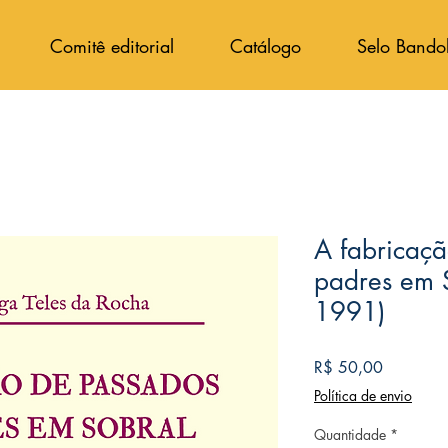
Comitê editorial
Catálogo
Selo Bando
A fabricaç
padres em 
1991)
Preço
R$ 50,00
Política de envio
Quantidade
*